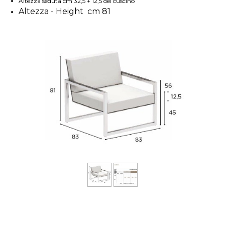
Altezza seduta cm 32,5 + 12,5 del cuscino
Altezza - Height cm 81