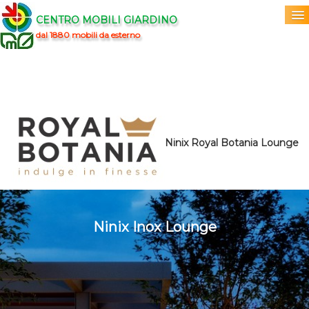
CENTRO MOBILI GIARDINO
dal 1880 mobili da esterno
Home
Acquista
▼
Marchi
▼
Ninix Royal Botania Lounge
Prodotti
▼
Info
▼
Ninix Inox Lounge
0