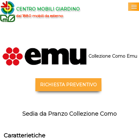
CENTRO MOBILI GIARDINO
dal 1880 mobili da esterno
Home
Acquista
▼
Collezione Como Emu
Marchi
▼
Prodotti
▼
RICHIESTA PREVENTIVO
Info
▼
0
Sedia da Pranzo Collezione Como
Caratterietiche