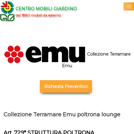
CENTRO MOBILI GIARDINO
dal 1880 mobili da esterno
Home
Acquista
▼
Collezione Terramare
Marchi
▼
Emu
Prodotti
▼
Richiesta Preventivo
Info
▼
0
Collezione Terramare Emu poltrona lounge
Art. 729* STRUTTURA POLTRONA