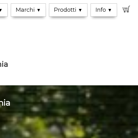
0
Marchi
Prodotti
Info
▼
▼
▼
▼
nia
nia