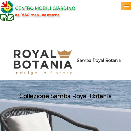
CENTRO MOBILI GIARDINO
dal 1880 mobili da esterno
Home
Acquista
▼
Marchi
▼
Samba Royal Botania
Prodotti
▼
Info
▼
Collezione Samba Royal Botania
0