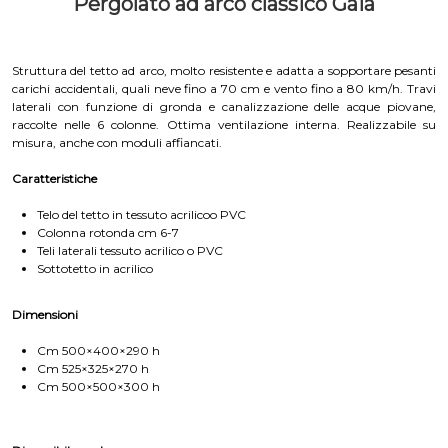
Pergolato ad arco classico Gaia
Struttura del tetto ad arco, molto resistente e adatta a sopportare pesanti
carichi accidentali, quali neve fino a 70 cm e vento fino a 80 km/h. Travi
laterali con funzione di gronda e canalizzazione delle acque piovane,
raccolte nelle 6 colonne. Ottima ventilazione interna. Realizzabile su
misura, anche con moduli affiancati.
Caratteristiche
Telo del tetto in tessuto acrilicoo PVC
Colonna rotonda cm 6-7
Teli laterali tessuto acrilico o PVC
Sottotetto in acrilico
Dimensioni
Cm 500×400×290 h
Cm 525×325×270 h
Cm 500×500×300 h