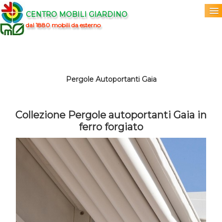
CENTRO MOBILI GIARDINO
dal 1880 mobili da esterno
Home
Acquista
▼
Pergole Autoportanti Gaia
Marchi
▼
Collezione Pergole autoportanti Gaia in
Prodotti
▼
ferro forgiato
Info
▼
0