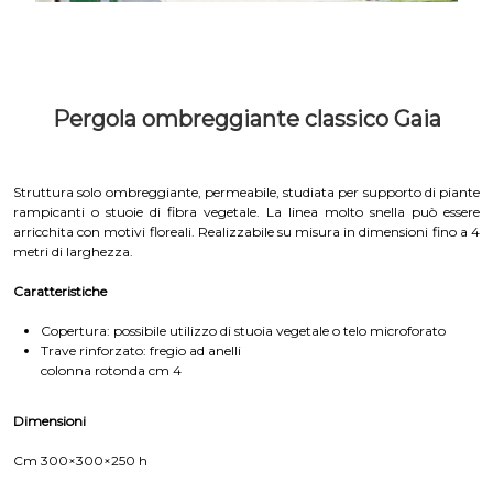
Pergola ombreggiante classico Gaia
Struttura solo ombreggiante, permeabile, studiata per supporto di piante
rampicanti o stuoie di fibra vegetale. La linea molto snella può essere
arricchita con motivi floreali. Realizzabile su misura in dimensioni fino a 4
metri di larghezza.
Caratteristiche
Copertura: possibile utilizzo di stuoia vegetale o telo microforato
Trave rinforzato: fregio ad anelli
colonna rotonda cm 4
Dimensioni
Cm 300×300×250 h