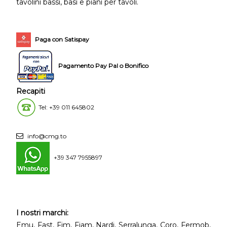
tavolini bassi, basi e piani per tavoli.
Paga con Satispay
Pagamento Pay Pal o Bonifico
Recapiti
Tel: +39 011 645802
info@cmg.to
+39 347 7955897
I nostri marchi:
Emu, Fast, Fim, Fiam, Nardi, Serralunga, Coro, Fermob,