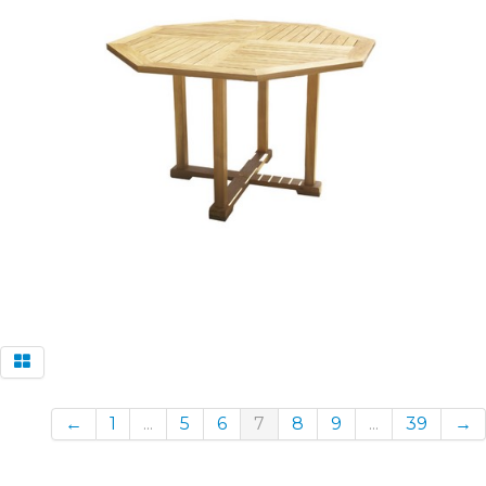
←
1
...
5
6
7
8
9
...
39
→