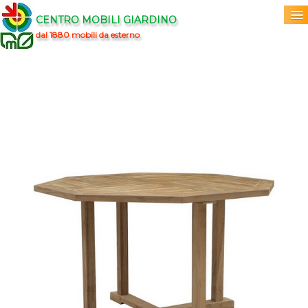
CENTRO MOBILI GIARDINO
dal 1880 mobili da esterno
Home
Acquista
▼
Marchi
▼
Prodotti
▼
Info
▼
0