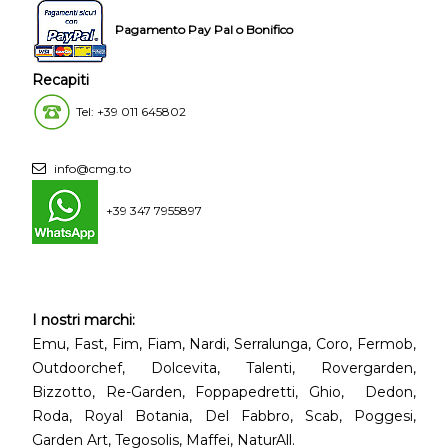
Pagamento Pay Pal o Bonifico
Recapiti
Tel: +39 011 645802
info@cmg.to
+39 347 7955897
I nostri marchi:
Emu, Fast, Fim, Fiam, Nardi, Serralunga, Coro, Fermob,
Outdoorchef, Dolcevita, Talenti, Rovergarden,
Bizzotto, Re-Garden, Foppapedretti, Ghio, Dedon,
Roda, Royal Botania, Del Fabbro, Scab, Poggesi,
Garden Art, Tegosolis, Maffei, NaturAll.