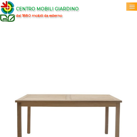
CENTRO MOBILI GIARDINO
dal 1880 mobili da esterno
Home
Acquista
▼
Marchi
▼
Prodotti
▼
Info
▼
0