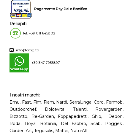
Pagamento Pay Pal o Bonifico
Recapiti
Tel: +39 011 645802
info@cmg.to
+39 347 7955897
I nostri marchi:
Emu, Fast, Fim, Fiam, Nardi, Serralunga, Coro, Fermob,
Outdoorchef, Dolcevita, Talenti, Rovergarden,
Bizzotto, Re-Garden, Foppapedretti, Ghio, Dedon,
Roda, Royal Botania, Del Fabbro, Scab, Poggesi,
Garden Art, Tegosolis, Maffei, NaturAll.