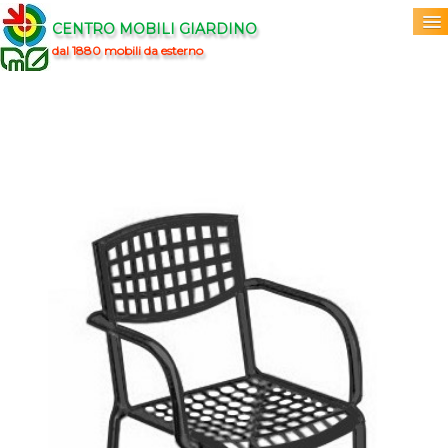
CENTRO MOBILI GIARDINO
dal 1880 mobili da esterno
Home
Acquista
▼
Marchi
▼
Prodotti
▼
Info
▼
0