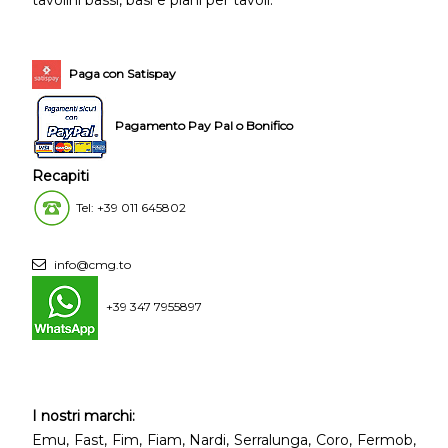
tavolini bassi, basi e piani per tavoli.
Paga con Satispay
Pagamento Pay Pal o Bonifico
Recapiti
Tel: +39 011 645802
info@cmg.to
+39 347 7955897
I nostri marchi:
Emu, Fast, Fim, Fiam, Nardi, Serralunga, Coro, Fermob,