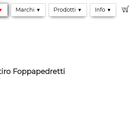
0
Marchi
Prodotti
Info
▼
▼
▼
▼
tiro Foppapedretti