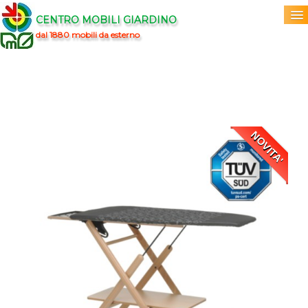
CENTRO MOBILI GIARDINO
dal 1880 mobili da esterno
Home
Acquista
▼
Marchi
▼
NOVITA'
Prodotti
▼
Info
▼
0