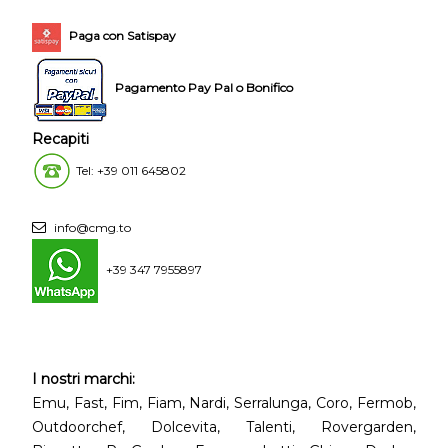
Paga con Satispay
Pagamento Pay Pal o Bonifico
Recapiti
Tel: +39 011 645802
info@cmg.to
+39 347 7955897
I nostri marchi:
Emu, Fast, Fim, Fiam, Nardi, Serralunga, Coro, Fermob,
Outdoorchef, Dolcevita, Talenti, Rovergarden,