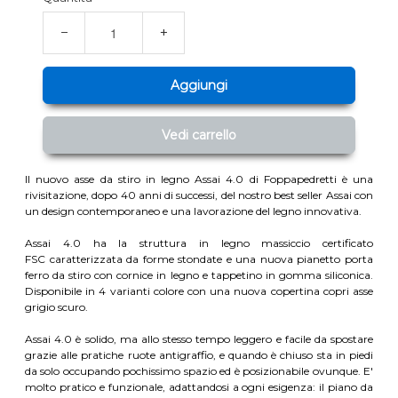
−
+
Aggiungi
Vedi carrello
Il nuovo asse da stiro in legno Assai 4.0 di Foppapedretti è una
rivisitazione, dopo 40 anni di successi, del nostro best seller Assai con
un design contemporaneo e una lavorazione del legno innovativa.
Assai 4.0 ha la struttura in legno massiccio certificato
FSC caratterizzata da forme stondate e una nuova pianetto porta
ferro da stiro con cornice in legno e tappetino in gomma siliconica.
Disponibile in 4 varianti colore con una nuova copertina copri asse
grigio scuro.
Assai 4.0 è solido, ma allo stesso tempo leggero e facile da spostare
grazie alle pratiche ruote antigraffio, e quando è chiuso sta in piedi
da solo occupando pochissimo spazio ed è posizionabile ovunque. E'
molto pratico e funzionale, adattandosi a ogni esigenza: il piano da