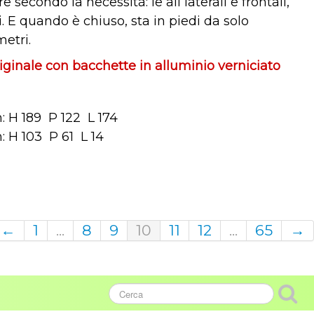
e secondo la necessità: le ali laterali e frontali,
i. E quando è chiuso, sta in piedi da solo
etri.
iginale con bacchette in alluminio verniciato
 H 189 P 122 L 174
 H 103 P 61 L 14
←
1
...
8
9
10
11
12
...
65
→