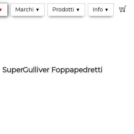
0
Marchi
Prodotti
Info
▼
▼
▼
▼
 SuperGulliver Foppapedretti