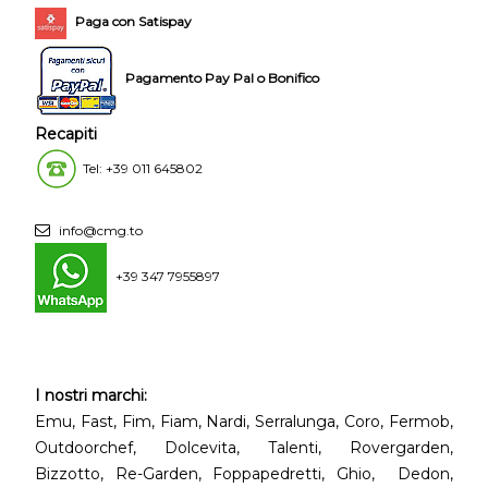
Paga con Satispay
Pagamento Pay Pal o Bonifico
Recapiti
Tel: +39 011 645802
info@cmg.to
+39 347 7955897
I nostri marchi:
Emu, Fast, Fim, Fiam, Nardi, Serralunga, Coro, Fermob,
Outdoorchef, Dolcevita, Talenti, Rovergarden,
Bizzotto, Re-Garden, Foppapedretti, Ghio, Dedon,