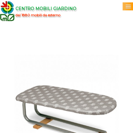
CENTRO MOBILI GIARDINO
dal 1880 mobili da esterno
Home
Acquista
▼
Marchi
▼
Prodotti
▼
Info
▼
0