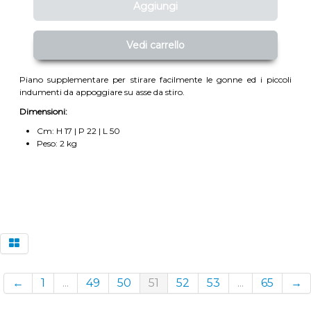
Aggiungi
Vedi carrello
Piano supplementare per stirare facilmente le gonne ed i piccoli
indumenti da appoggiare su asse da stiro.
Dimensioni:
Cm: H 17 | P 22 | L 50
Peso: 2 kg
←
1
...
49
50
51
52
53
...
65
→