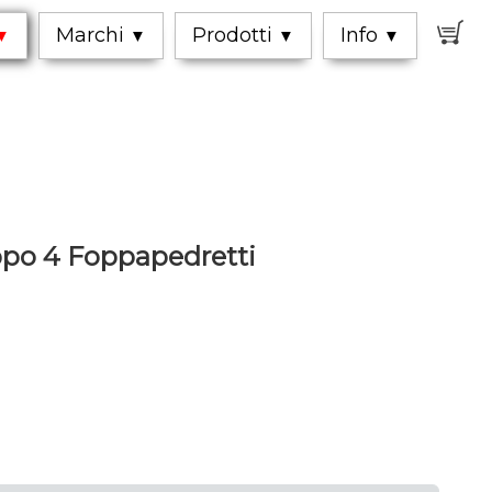
0
Marchi
Prodotti
Info
▼
▼
▼
▼
ppo 4 Foppapedretti