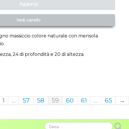
Aggiungi
Vedi carrello
egno massiccio colore naturale con mensola
io.
za, 24 di profondità e 20 di altezza.
1
...
57
58
59
60
61
...
65
→