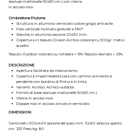
(escluse mattonelle 50x50 cm.) con viteria
in acciaio inox.
Ombrellone Plutone:
Struttura in alluminio verniciato colore grigio antracite
Palo verticale inclinato girevole a 360°
Stecche in alluminio sezione 20x30 mm.
Copertura in tessuto Dralon Acrilico colore ecrù 300gr. metro
quadro
Tessuto Outdoor colorato su richiesta + 15% Tessuto resinato + 25%
DESCRIZIONE
Apertura facilitata da meccanismo.
Copertura impermeabilizzata con camino antivento e
pendente con bordino di finitura in tinta
Varianti: Acrilico, Acrilico outdoor.
Fornito di base (escluse mattonelle 50x50 cm.)
Viteria in acciaio inox.
Doppie noci in acciaio zincato e verniciato
DIMENSIONI
Centimetri 300x400 sezione del palo mm. 92x92 altezza aperto
cm. 253 Peso kg. 80