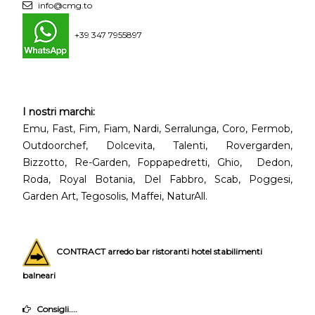
info@cmg.to
+39 347 7955897
I nostri marchi:
Emu, Fast, Fim, Fiam, Nardi, Serralunga, Coro, Fermob,
Outdoorchef, Dolcevita, Talenti, Rovergarden,
Bizzotto, Re-Garden, Foppapedretti, Ghio, Dedon,
Roda, Royal Botania, Del Fabbro, Scab, Poggesi,
Garden Art, Tegosolis, Maffei, NaturAll.
CONTRACT arredo bar ristoranti hotel stabilimenti
balneari
Consigli....