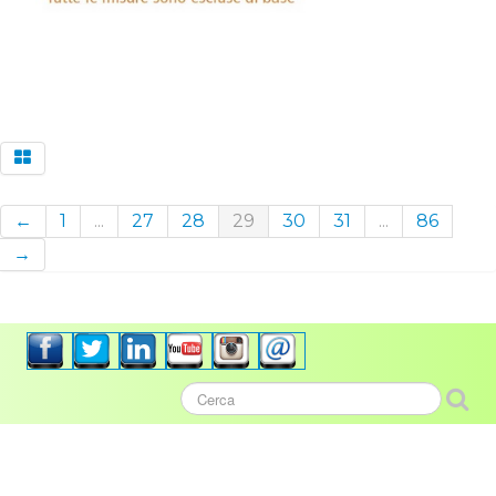
←
1
...
27
28
29
30
31
...
86
→