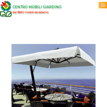
CENTRO MOBILI GIARDINO
dal 1880 mobili da esterno
Home
Acquista
▼
Marchi
▼
Prodotti
▼
Info
▼
0