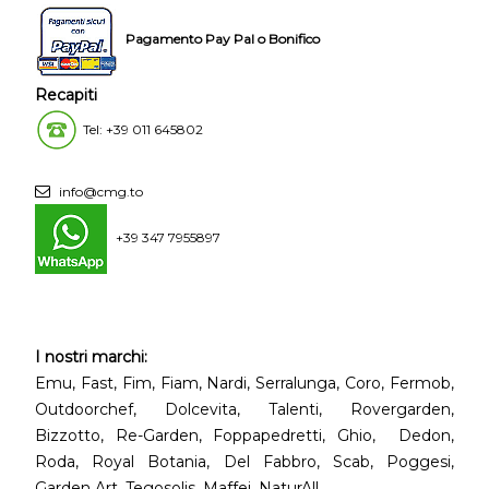
Pagamento Pay Pal o Bonifico
Recapiti
Tel: +39 011 645802
info@cmg.to
+39 347 7955897
I nostri marchi:
Emu, Fast, Fim, Fiam, Nardi, Serralunga, Coro, Fermob,
Outdoorchef, Dolcevita, Talenti, Rovergarden,
Bizzotto, Re-Garden, Foppapedretti, Ghio, Dedon,
Roda, Royal Botania, Del Fabbro, Scab, Poggesi,
Garden Art, Tegosolis, Maffei, NaturAll.