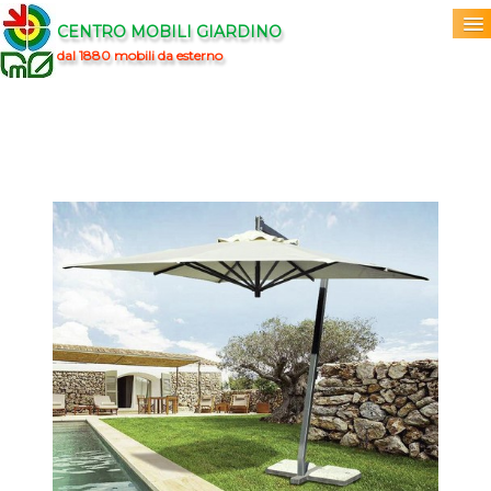
CENTRO MOBILI GIARDINO
dal 1880 mobili da esterno
Home
Acquista
▼
Marchi
▼
Prodotti
▼
Info
▼
0