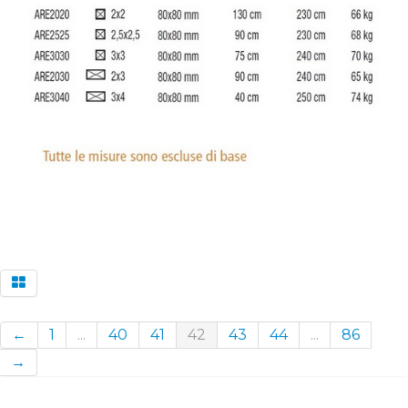
←
1
...
40
41
42
43
44
...
86
→