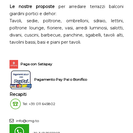
Le nostre proposte
per arredare terrazzi balconi
giardini portici e dehor:
Tavoli, sedie, poltrone, ombrelloni, sdraio, lettini,
poltrone lounge, fioriere, vasi, arredi luminosi, salotti,
divani, cuscini, barbecue, panchine, sgabelli, tavoli alti,
tavolini bassi, basi e piani per tavoli.
Paga con Satispay
Pagamento Pay Pal o Bonifico
Recapiti
Tel: +39 011 645802
info@cmg.to