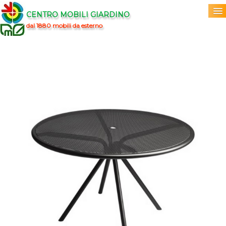
CENTRO MOBILI GIARDINO
dal 1880 mobili da esterno
Home
Acquista
▼
Marchi
▼
Prodotti
▼
Info
▼
0