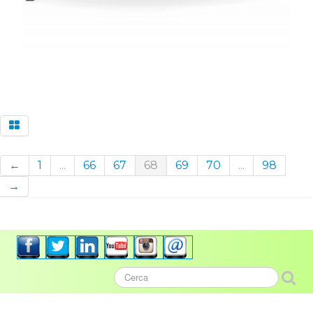
←
1
...
66
67
68
69
70
...
98
→