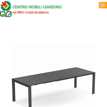
CENTRO MOBILI GIARDINO
dal 1880 mobili da esterno
Home
Acquista
▼
Marchi
▼
Prodotti
▼
Info
▼
0