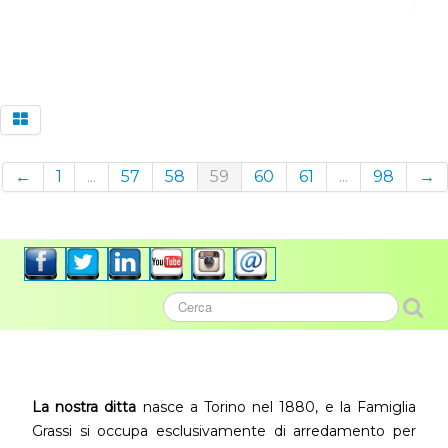
←
1
...
57
58
59
60
61
...
98
→
La nostra ditta
nasce a Torino nel 1880, e la Famiglia
Grassi si occupa esclusivamente di arredamento per