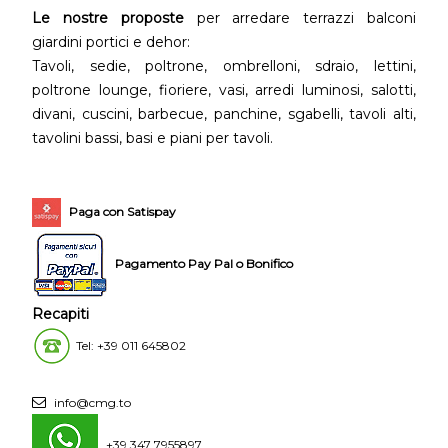
Le nostre proposte
per arredare terrazzi balconi
giardini portici e dehor:
Tavoli, sedie, poltrone, ombrelloni, sdraio, lettini,
poltrone lounge, fioriere, vasi, arredi luminosi, salotti,
divani, cuscini, barbecue, panchine, sgabelli, tavoli alti,
tavolini bassi, basi e piani per tavoli.
Paga con Satispay
Pagamento Pay Pal o Bonifico
Recapiti
Tel: +39 011 645802
info@cmg.to
+39 347 7955897