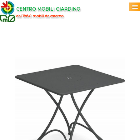
CENTRO MOBILI GIARDINO
dal 1880 mobili da esterno
Home
Acquista
▼
Marchi
▼
Prodotti
▼
Info
▼
0