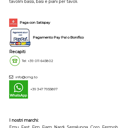
tavolini bassi, basi e piani per tavoli.
Paga con Satispay
Pagamento Pay Pal o Bonifico
Recapiti
Tel: +39 011 645802
info@cmg.to
+39 347 7955897
I nostri marchi:
Emu, Fast, Fim, Fiam, Nardi, Serralunga, Coro, Fermob,