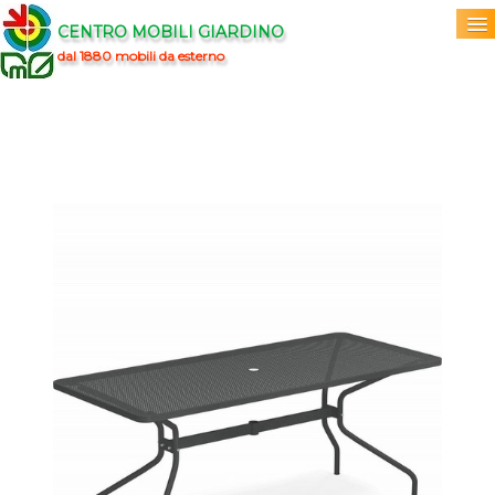
CENTRO MOBILI GIARDINO
dal 1880 mobili da esterno
Home
Acquista
▼
Marchi
▼
Prodotti
▼
Info
▼
0