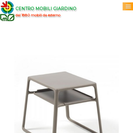
CENTRO MOBILI GIARDINO
dal 1880 mobili da esterno
Home
Acquista
▼
Marchi
▼
Prodotti
▼
Info
▼
0