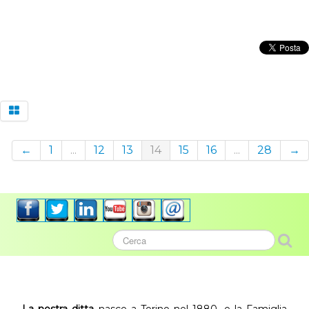
←
1
...
12
13
14
15
16
...
28
→