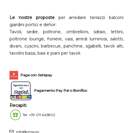
Le nostre proposte
per arredare terrazzi balconi
giardini portici e dehor:
Tavoli, sedie, poltrone, ombrelloni, sdraio, lettini,
poltrone lounge, fioriere, vasi, arredi luminosi, salotti,
divani, cuscini, barbecue, panchine, sgabelli, tavoli alti,
tavolini bassi, basi e piani per tavoli.
Paga con Satispay
Pagamento Pay Pal o Bonifico
Recapiti
Tel: +39 011 645802
info@cmg.to