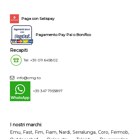
Paga con Satispay
Pagamento Pay Pal o Bonifico
Recapiti
Tel: +39 011 645802
info@cmg.to
+39 347 7955897
I nostri marchi:
Emu, Fast, Fim, Fiam, Nardi, Serralunga, Coro, Fermob,