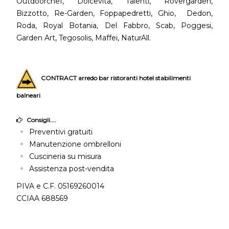
Outdoorchef, Dolcevita, Talenti, Rovergarden,
Bizzotto, Re-Garden, Foppapedretti, Ghio, Dedon,
Roda, Royal Botania, Del Fabbro, Scab, Poggesi,
Garden Art, Tegosolis, Maffei, NaturAll.
CONTRACT arredo bar ristoranti hotel stabilimenti
balneari
Consigli....
Preventivi gratuiti
Manutenzione ombrelloni
Cuscineria su misura
Assistenza post-vendita
PIVA e C.F. 05169260014
CCIAA 688569