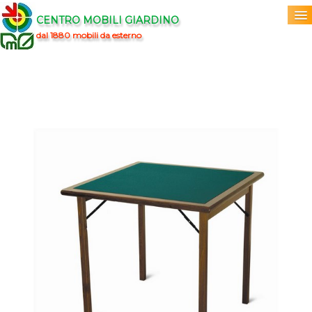
CENTRO MOBILI GIARDINO
dal 1880 mobili da esterno
Home
Acquista
▼
Marchi
▼
Prodotti
▼
Info
▼
0