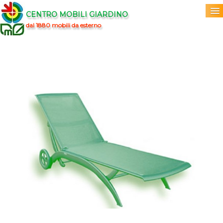
CENTRO MOBILI GIARDINO
dal 1880 mobili da esterno
Home
Acquista
▼
Marchi
▼
Prodotti
▼
Info
▼
0