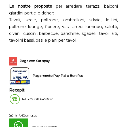
Le nostre proposte
per arredare terrazzi balconi
giardini portici e dehor:
Tavoli, sedie, poltrone, ombrelloni, sdraio, lettini,
poltrone lounge, fioriere, vasi, arredi luminosi, salotti,
divani, cuscini, barbecue, panchine, sgabelli, tavoli alti,
tavolini bassi, basi e piani per tavoli.
Paga con Satispay
Pagamento Pay Pal o Bonifico
Recapiti
Tel: +39 011 645802
info@cmg.to