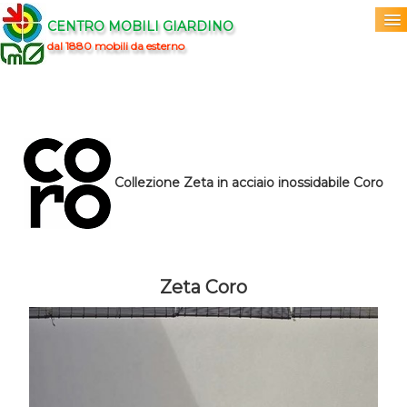
CENTRO MOBILI GIARDINO
dal 1880 mobili da esterno
Home
Acquista
▼
Marchi
▼
Collezione Zeta in acciaio inossidabile Coro
Prodotti
▼
Info
▼
Zeta Coro
0