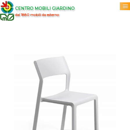
CENTRO MOBILI GIARDINO
dal 1880 mobili da esterno
Home
Acquista
▼
Marchi
▼
Prodotti
▼
Info
▼
0