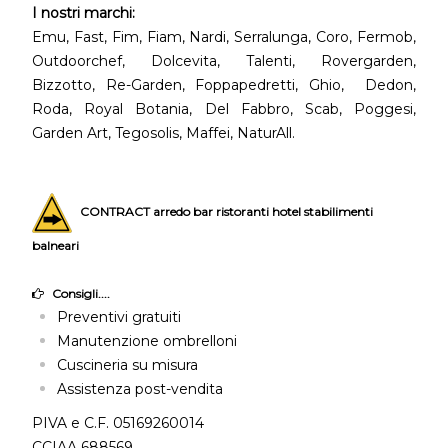
I nostri marchi:
Emu, Fast, Fim, Fiam, Nardi, Serralunga, Coro, Fermob,
Outdoorchef, Dolcevita, Talenti, Rovergarden,
Bizzotto, Re-Garden, Foppapedretti, Ghio, Dedon,
Roda, Royal Botania, Del Fabbro, Scab, Poggesi,
Garden Art, Tegosolis, Maffei, NaturAll.
CONTRACT arredo bar ristoranti hotel stabilimenti
balneari
Consigli....
Preventivi gratuiti
Manutenzione ombrelloni
Cuscineria su misura
Assistenza post-vendita
PIVA e C.F. 05169260014
CCIAA 688569