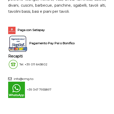
divani, cuscini, barbecue, panchine, sgabelli, tavoli alti,
tavolini bassi, basi e piani per tavoli.
Paga con Satispay
Pagamento Pay Pal o Bonifico
Recapiti
Tel: +39 011 645802
info@cmg.to
+39 347 7955897