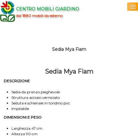
CENTRO MOBILI GIARDINO
dal 1880 mobili da esterno
Home
Acquista
▼
Sedia Mya Fiam
Marchi
▼
Sedia Mya Fiam
Prodotti
▼
DESCRIZIONE
Info
▼
Sedia da pranzo pieghevole
Struttura acciaio verniciato
Seduta e schienale in tondino pvc
0
Impilabile
DIMENSIONI E PESO
Larghezza 47 cm
Altezza 90 cm