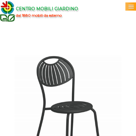
CENTRO MOBILI GIARDINO
dal 1880 mobili da esterno
Home
Acquista
▼
Marchi
▼
Prodotti
▼
Info
▼
0