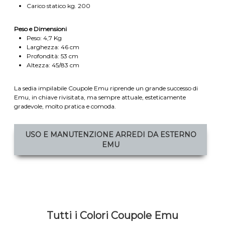
Carico statico kg. 200
Peso e Dimensioni
Peso: 4,7 Kg
Larghezza: 46 cm
Profondità: 53 cm
Altezza: 45/83 cm
La sedia impilabile Coupole Emu riprende un grande successo di
Emu, in chiave rivisitata, ma sempre attuale, esteticamente
gradevole, molto pratica e comoda.
USO E MANUTENZIONE ARREDI DA ESTERNO
EMU
Tutti i Colori Coupole Emu