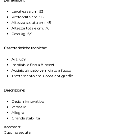
Dimensioni:
Larghezza cm. 53
Profondità cm. 56
Altezza seduta cm. 45
Altezza totale cm. 76
Peso kg. 6,9
Caratteristiche tecniche:
Art. 639
Impilabile fino a 8 pezzi
Acciaio zincato verniciato a fuoco
Trattamento emu-coat antigraffio
Descrizione:
Design innovativo
Versatile
Allegra
Grande stabilità
Accessori:
Cuscino seduta