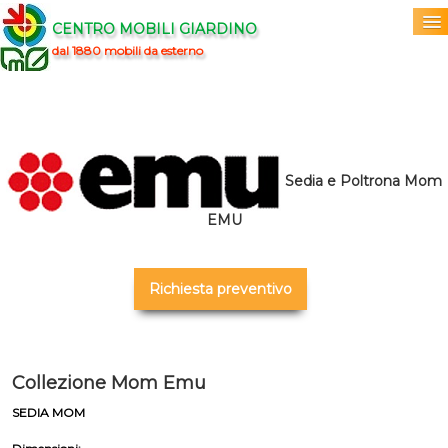
CENTRO MOBILI GIARDINO
dal 1880 mobili da esterno
Home
Acquista
▼
Sedia e Poltrona Mom
Marchi
▼
EMU
Prodotti
▼
Richiesta preventivo
Info
▼
0
Collezione Mom Emu
SEDIA MOM