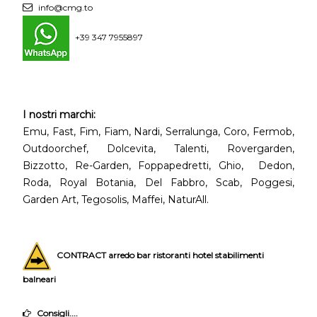
info@cmg.to
+39 347 7955897
I nostri marchi:
Emu, Fast, Fim, Fiam, Nardi, Serralunga, Coro, Fermob,
Outdoorchef, Dolcevita, Talenti, Rovergarden,
Bizzotto, Re-Garden, Foppapedretti, Ghio, Dedon,
Roda, Royal Botania, Del Fabbro, Scab, Poggesi,
Garden Art, Tegosolis, Maffei, NaturAll.
CONTRACT arredo bar ristoranti hotel stabilimenti
balneari
Consigli....