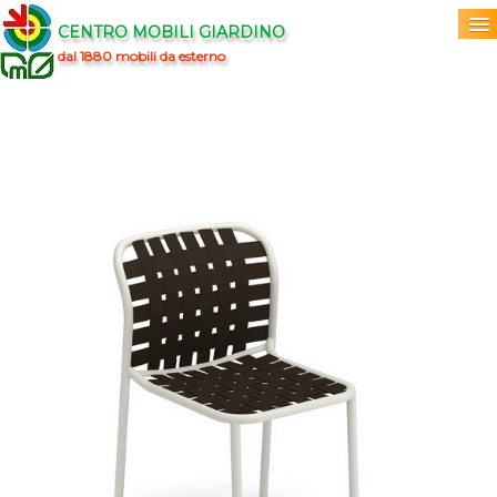
CENTRO MOBILI GIARDINO
dal 1880 mobili da esterno
Home
Acquista
▼
Marchi
▼
Prodotti
▼
Info
▼
0