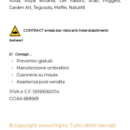
Roda, Royal Botania, Del Fabbro, Scab, Poggesi,
Garden Art, Tegosolis, Maffei, NaturAll.
CONTRACT arredo bar ristoranti hotel stabilimenti
balneari
Consigli....
Preventivi gratuiti
Manutenzione ombrelloni
Cuscineria su misura
Assistenza post-vendita
PIVA e C.F. 05169260014
CCIAA 688569
© Copyright www.cmg.to. Tutti i diritti riservati.