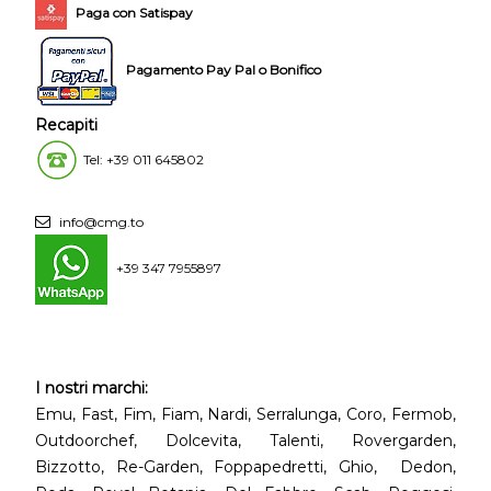
Paga con Satispay
Pagamento Pay Pal o Bonifico
Recapiti
Tel: +39 011 645802
info@cmg.to
+39 347 7955897
I nostri marchi:
Emu, Fast, Fim, Fiam, Nardi, Serralunga, Coro, Fermob,
Outdoorchef, Dolcevita, Talenti, Rovergarden,
Bizzotto, Re-Garden, Foppapedretti, Ghio, Dedon,