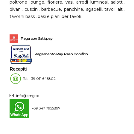
poltrone lounge, fioriere, vasi, arredi luminosi, salotti,
divani, cuscini, barbecue, panchine, sgabelli, tavoli alti,
tavolini bassi, basi e piani per tavoli.
Paga con Satispay
Pagamento Pay Pal o Bonifico
Recapiti
Tel: +39 011 645802
info@cmg.to
+39 347 7955897