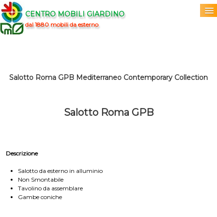
CENTRO MOBILI GIARDINO
dal 1880 mobili da esterno
Home
Acquista
▼
Salotto Roma GPB Mediterraneo Contemporary Collection
Marchi
▼
Salotto Roma GPB
Prodotti
▼
Info
▼
Descrizione
0
Salotto da esterno in alluminio
Non Smontabile
Tavolino da assemblare
Gambe coniche