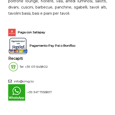
poltrone lounge, fioriere, vasi, arredi luminosi, salotti,
divani, cuscini, barbecue, panchine, sgabelli, tavoli alti,
tavolini bassi, basi e piani per tavoli.
Paga con Satispay
Pagamento Pay Pal o Bonifico
Recapiti
Tel: +39 011 645802
info@cmg.to
+39 347 7955897