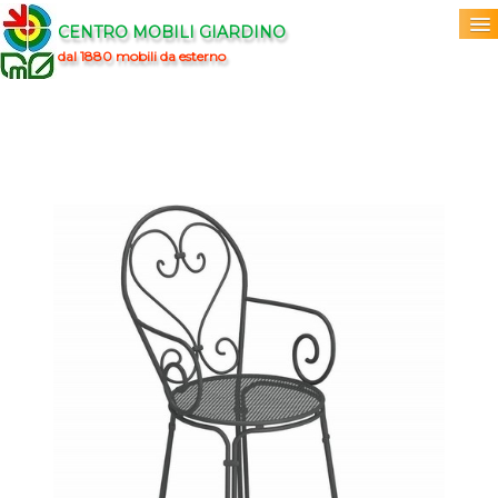
CENTRO MOBILI GIARDINO
dal 1880 mobili da esterno
Home
Acquista
▼
Marchi
▼
Prodotti
▼
Info
▼
0