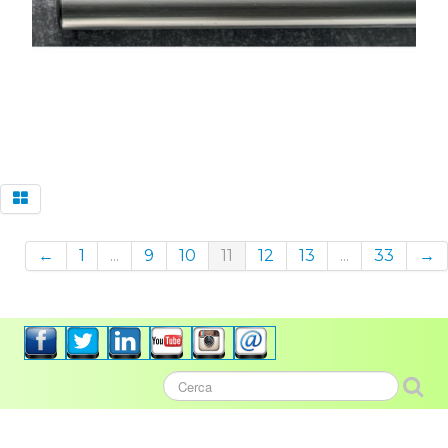
←
1
...
9
10
11
12
13
...
33
→