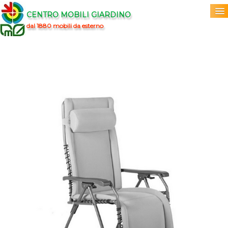
CENTRO MOBILI GIARDINO
dal 1880 mobili da esterno
Home
Acquista
▼
Marchi
▼
Prodotti
▼
Info
▼
0