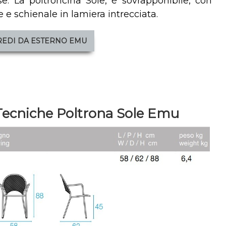
se. La poltroncina Sole, è sovrapponibile, con
le e schienale in lamiera intrecciata.
REDI DA ESTERNO EMU
ecniche Poltrona Sole Emu