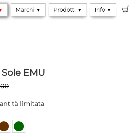
0
Marchi
Prodotti
Info
▼
▼
▼
▼
e Sole EMU
,00
antità limitata