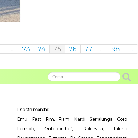
1
...
73
74
75
76
77
...
98
→
I nostri marchi:
Emu, Fast, Fim, Fiam, Nardi, Serralunga, Coro,
Fermob, Outdoorchef, Dolcevita, Talenti,