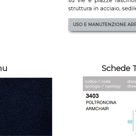
su vie e piazze fascino
struttura in acciaio, sedi
USO E MANUTENZIONE AR
mu
Schede T