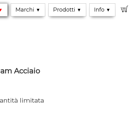
0
Marchi
Prodotti
Info
▼
▼
▼
▼
iam Acciaio
antità limitata