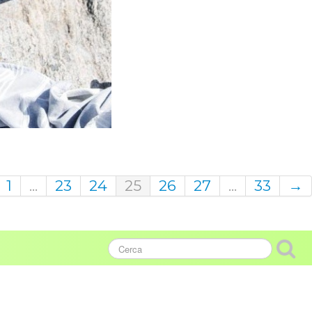
1
...
23
24
25
26
27
...
33
→