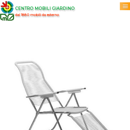
CENTRO MOBILI GIARDINO
dal 1880 mobili da esterno
Home
Acquista
▼
Marchi
▼
Prodotti
▼
Info
▼
0