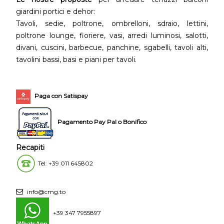
giardini portici e dehor:
Tavoli, sedie, poltrone, ombrelloni, sdraio, lettini,
poltrone lounge, fioriere, vasi, arredi luminosi, salotti,
divani, cuscini, barbecue, panchine, sgabelli, tavoli alti,
tavolini bassi, basi e piani per tavoli.
Paga con Satispay
Pagamento Pay Pal o Bonifico
Recapiti
Tel: +39 011 645802
info@cmg.to
+39 347 7955897