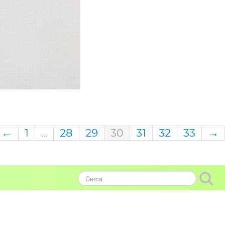
←
1
...
28
29
30
31
32
33
→