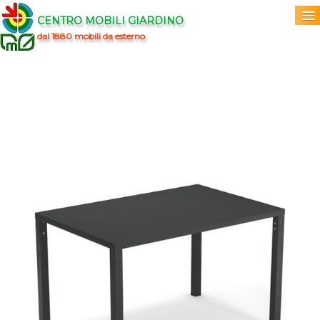
CENTRO MOBILI GIARDINO
dal 1880 mobili da esterno
Home
Acquista
▼
Marchi
▼
Prodotti
▼
Info
▼
0