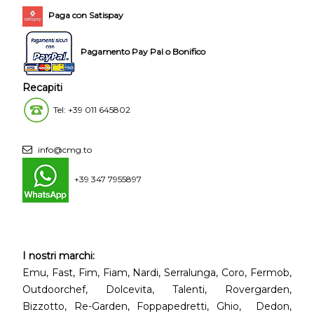
Paga con Satispay
Pagamento Pay Pal o Bonifico
Recapiti
Tel: +39 011 645802
info@cmg.to
+39 347 7955897
I nostri marchi:
Emu, Fast, Fim, Fiam, Nardi, Serralunga, Coro, Fermob,
Outdoorchef, Dolcevita, Talenti, Rovergarden,
Bizzotto, Re-Garden, Foppapedretti, Ghio, Dedon,