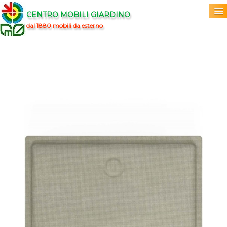
CENTRO MOBILI GIARDINO
dal 1880 mobili da esterno
Home
Acquista
▼
Marchi
▼
Prodotti
▼
Info
▼
0