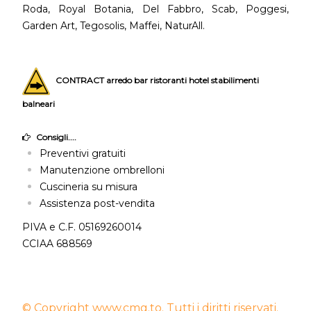
Roda, Royal Botania, Del Fabbro, Scab, Poggesi,
Garden Art, Tegosolis, Maffei, NaturAll.
CONTRACT arredo bar ristoranti hotel stabilimenti
balneari
Consigli....
Preventivi gratuiti
Manutenzione ombrelloni
Cuscineria su misura
Assistenza post-vendita
PIVA e C.F. 05169260014
CCIAA 688569
© Copyright www.cmg.to. Tutti i diritti riservati.