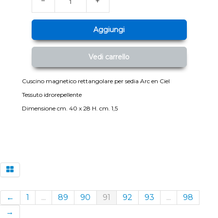
−
+
Aggiungi
Vedi carrello
Cuscino magnetico rettangolare per sedia Arc en Ciel
Tessuto idrorepellente
Dimensione cm. 40 x 28 H. cm. 1,5
←
1
...
89
90
91
92
93
...
98
→