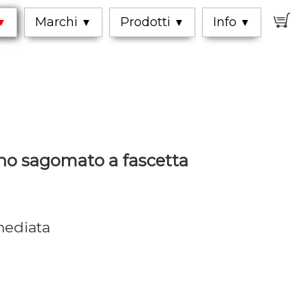
0
Marchi
Prodotti
Info
▼
▼
▼
▼
no sagomato a fascetta
mediata