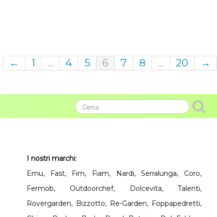
←
1
...
4
5
6
7
8
...
20
→
I nostri marchi:
Emu, Fast, Fim, Fiam, Nardi, Serralunga, Coro,
Fermob, Outdoorchef, Dolcevita, Talenti,
Rovergarden, Bizzotto, Re-Garden, Foppapedretti,