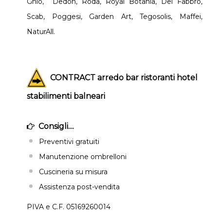
Ghio, Dedon, Roda, Royal Botania, Del Fabbro,
Scab, Poggesi, Garden Art, Tegosolis, Maffei,
NaturAll.
CONTRACT arredo bar ristoranti hotel
stabilimenti balneari
Consigli....
Preventivi gratuiti
Manutenzione ombrelloni
Cuscineria su misura
Assistenza post-vendita
PIVA e C.F. 05169260014