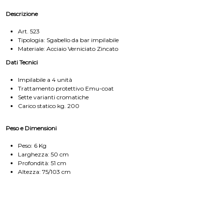
Descrizione
Art. 523
Tipologia: Sgabello da bar impilabile
Materiale: Acciaio Verniciato Zincato
Dati Tecnici
Impilabile a 4 unità
Trattamento protettivo Emu-coat
Sette varianti cromatiche
Carico statico kg. 200
Peso e Dimensioni
Peso: 6 Kg
Larghezza: 50 cm
Profondità: 51 cm
Altezza: 75/103 cm