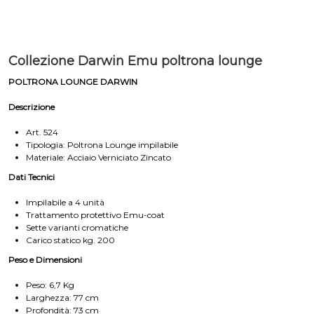
Collezione Darwin Emu poltrona lounge
POLTRONA LOUNGE DARWIN
Descrizione
Art. 524
Tipologia: Poltrona Lounge impilabile
Materiale: Acciaio Verniciato Zincato
Dati Tecnici
Impilabile a 4 unità
Trattamento protettivo Emu-coat
Sette varianti cromatiche
Carico statico kg. 200
Peso e Dimensioni
Peso: 6,7 Kg
Larghezza: 77 cm
Profondità: 73 cm