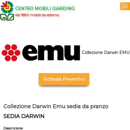
CENTRO MOBILI GIARDINO
dal 1880 mobili da esterno
Home
Acquista
▼
Collezione Darwin EMU
Marchi
▼
Prodotti
▼
Richiesta Preventivo
Info
▼
0
Collezione Darwin Emu sedia da pranzo
SEDIA DARWIN
Descrizione