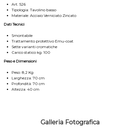
Art. 526
Tipologia: Tavolino basso
Materiale: Acciaio Verniciato Zincato
Dati Tecnici
Smontabile
Trattamento protettivo Emu-coat
Sette varianti cromatiche
Carico statico kg. 100
Peso e Dimensioni
Peso: 8,2 Kg
Larghezza: 70 cm
Profondità: 70 cm
Altezza: 40 cm
Galleria Fotografica