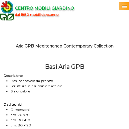
CENTRO MOBILI GIARDINO
dal 1880 mobili da esterno
Home
Acquista
▼
Aria GPB Mediterraneo Contemporary Collection
Marchi
▼
Basi Aria GPB
Prodotti
▼
Descrizione
Basi per tavolo da pranzo
Info
▼
Struttura in alluminio o acciaio
Smontabile
0
Dati tecnici
Dimensioni:
cm. 70 x70
cm. 80 x80
cm. 80 x120