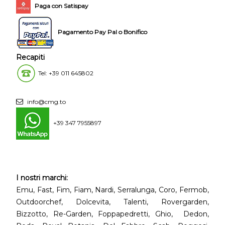
Paga con Satispay
Pagamento Pay Pal o Bonifico
Recapiti
Tel: +39 011 645802
info@cmg.to
+39 347 7955897
I nostri marchi:
Emu, Fast, Fim, Fiam, Nardi, Serralunga, Coro, Fermob,
Outdoorchef, Dolcevita, Talenti, Rovergarden,
Bizzotto, Re-Garden, Foppapedretti, Ghio, Dedon,