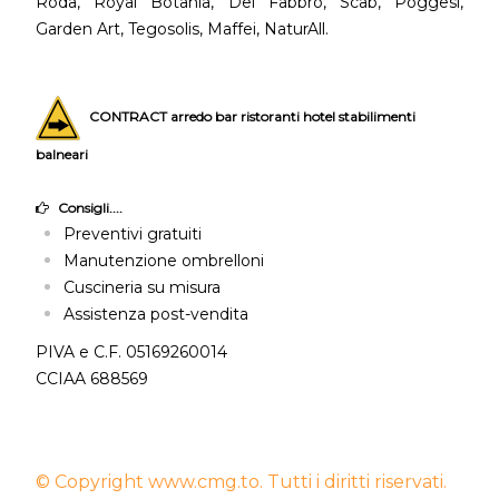
Roda, Royal Botania, Del Fabbro, Scab, Poggesi,
Garden Art, Tegosolis, Maffei, NaturAll.
CONTRACT arredo bar ristoranti hotel stabilimenti
balneari
Consigli....
Preventivi gratuiti
Manutenzione ombrelloni
Cuscineria su misura
Assistenza post-vendita
PIVA e C.F. 05169260014
CCIAA 688569
© Copyright www.cmg.to. Tutti i diritti riservati.