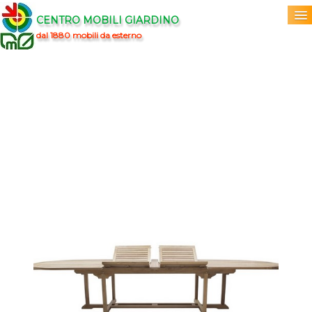
CENTRO MOBILI GIARDINO
dal 1880 mobili da esterno
Home
Acquista
▼
Marchi
▼
Prodotti
▼
Info
▼
0