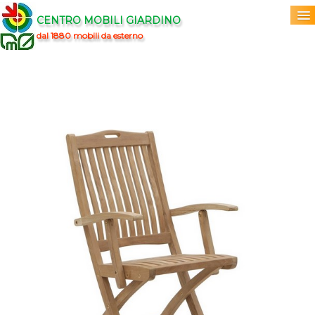
CENTRO MOBILI GIARDINO
dal 1880 mobili da esterno
Home
Acquista
▼
Marchi
▼
Prodotti
▼
Info
▼
0