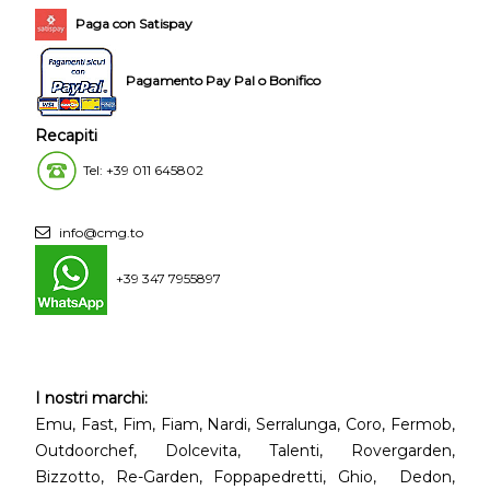
Paga con Satispay
Pagamento Pay Pal o Bonifico
Recapiti
Tel: +39 011 645802
info@cmg.to
+39 347 7955897
I nostri marchi:
Emu, Fast, Fim, Fiam, Nardi, Serralunga, Coro, Fermob,
Outdoorchef, Dolcevita, Talenti, Rovergarden,
Bizzotto, Re-Garden, Foppapedretti, Ghio, Dedon,