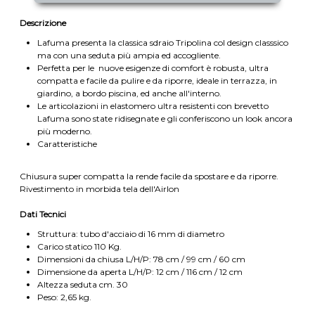
Descrizione
Lafuma presenta la classica sdraio Tripolina col design classsico
ma con una seduta più ampia ed accogliente.
Perfetta per le nuove esigenze di comfort è robusta, ultra
compatta e facile da pulire e da riporre, ideale in terrazza, in
giardino, a bordo piscina, ed anche all'interno.
Le articolazioni in elastomero ultra resistenti con brevetto
Lafuma sono state ridisegnate e gli conferiscono un look ancora
più moderno.
Caratteristiche
Chiusura super compatta la rende facile da spostare e da riporre.
Rivestimento in morbida tela dell'Airlon
Dati Tecnici
Struttura: tubo d'acciaio di 16 mm di diametro
Carico statico 110 Kg.
Dimensioni da chiusa L/H/P: 78 cm / 99 cm / 60 cm
Dimensione da aperta L/H/P: 12 cm / 116 cm / 12 cm
Altezza seduta cm. 30
Peso: 2,65 kg.