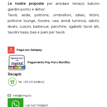
Le nostre proposte
per arredare terrazzi balconi
giardini portici e dehor:
Tavoli, sedie, poltrone, ombrelloni, sdraio, lettini,
poltrone lounge, fioriere, vasi, arredi luminosi, salotti,
divani, cuscini, barbecue, panchine, sgabelli, tavoli alti,
tavolini bassi, basi e piani per tavoli.
Paga con Satispay
Pagamento Pay Pal o Bonifico
Recapiti
Tel: +39 011 645802
info@cmg.to
+39 347 7955897