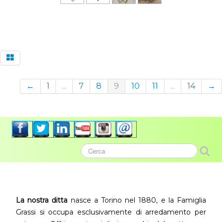
←
1
...
7
8
9
10
11
...
14
→
La nostra ditta
nasce a Torino nel 1880, e la Famiglia
Grassi si occupa esclusivamente di arredamento per