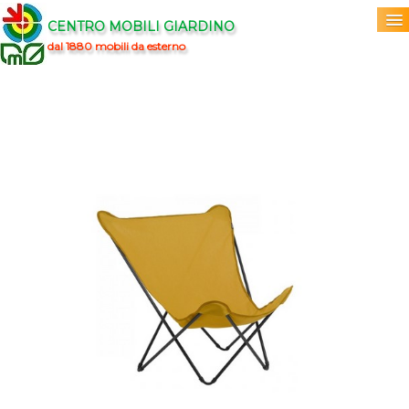
CENTRO MOBILI GIARDINO
dal 1880 mobili da esterno
Home
Acquista
▼
Marchi
▼
Prodotti
▼
Info
▼
0