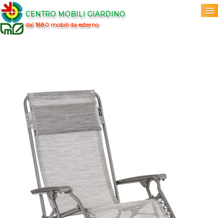
CENTRO MOBILI GIARDINO
dal 1880 mobili da esterno
Home
Acquista
▼
Marchi
▼
Prodotti
▼
Info
▼
0