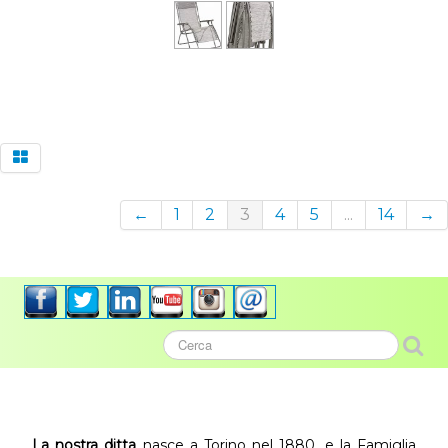
←
1
2
3
4
5
...
14
→
La nostra ditta
nasce a Torino nel 1880, e la Famiglia