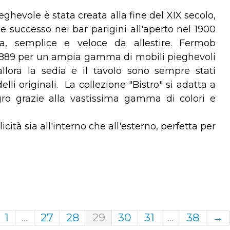
eghevole è stata creata alla fine del XIX secolo,
 successo nei bar parigini all'aperto nel 1900
ra, semplice e veloce da allestire. Fermob
l 1889 per un ampia gamma di mobili pieghevoli
allora la sedia e il tavolo sono sempre stati
lli originali. La collezione "Bistro" si adatta a
ro grazie alla vastissima gamma di colori e
ità sia all'interno che all'esterno, perfetta per
1
...
27
28
29
30
31
...
38
→