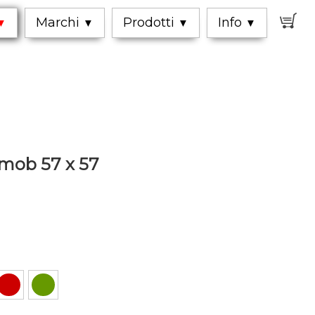
0
Marchi
Prodotti
Info
▼
▼
▼
▼
rmob 57 x 57