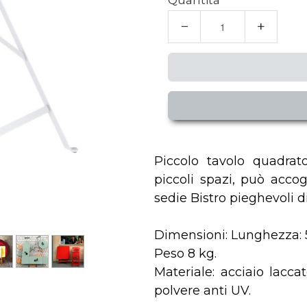
Quantità
−
+
Piccolo tavolo quadrat
piccoli spazi, può acco
sedie Bistro pieghevoli di
Dimensioni: Lunghezza: 
Peso 8 kg.
Materiale: acciaio lacca
polvere anti UV.