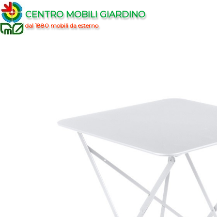
CENTRO MOBILI GIARDINO
dal 1880 mobili da esterno