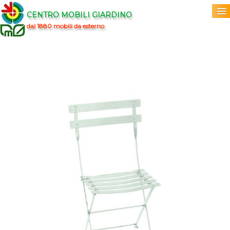
CENTRO MOBILI GIARDINO
dal 1880 mobili da esterno
Home
Acquista
▼
Marchi
▼
Prodotti
▼
Info
▼
0