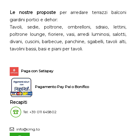
Le nostre proposte
per arredare terrazzi balconi
giardini portici e dehor:
Tavoli, sedie, poltrone, ombrelloni, sdraio, lettini,
poltrone lounge, fioriere, vasi, arredi luminosi, salotti,
divani, cuscini, barbecue, panchine, sgabelli, tavoli alti,
tavolini bassi, basi e piani per tavoli.
Paga con Satispay
Pagamento Pay Pal o Bonifico
Recapiti
Tel: +39 011 645802
info@cmg.to