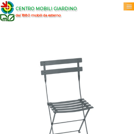
CENTRO MOBILI GIARDINO
dal 1880 mobili da esterno
Home
Acquista
▼
Marchi
▼
Prodotti
▼
Info
▼
0