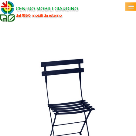
CENTRO MOBILI GIARDINO
dal 1880 mobili da esterno
Home
Acquista
▼
Marchi
▼
Prodotti
▼
Info
▼
0